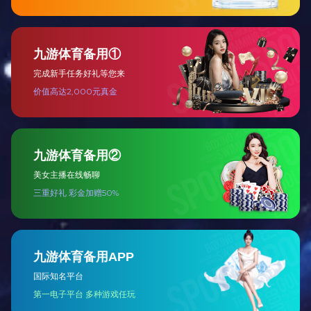
光伏材料胶辊