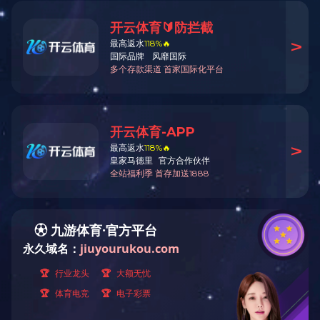
开云球赛_开云球赛中
关于卓世
国有限公司
公司简介
硅胶辊系列
企业文化
合成橡胶系列
聚氨酯辊系列
其他产品
产品视频
新闻动态
快速链接
公司新闻
首页
行业动态
解决方案小贴士