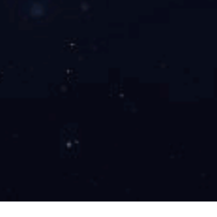
聚氨酯胶辊
电晕辊应用