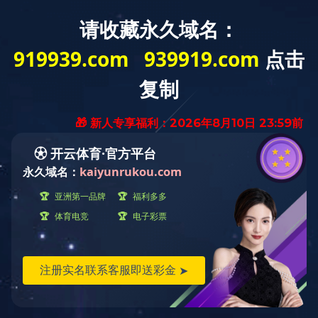
日期:
2025年3月18日
展会预告|卓世胶辊携多款明显
产品闪耀登场CHINAPLAS
2025，免费入场券等你领!