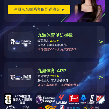
新闻动态
快速链接
公司新闻
首页
行业动态
解决方案小贴士
抖音号
公众号
视频号
开云球赛_开云球赛中国有限公司
联系人：张小玉、王文燕