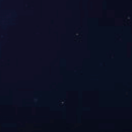
行业动态
解决方案小贴士
抖音号
公众号
视频号
开云球赛_开云球赛中国有限公司
联系人：张小玉、王文燕
电 话：0769-88878803（总公司）
传 真：0769-88878803（总公司）
邮 箱：juoshi@juoshi.com （总公司）
地 址：广东省东莞市高埗镇保安围工业区(总公司)