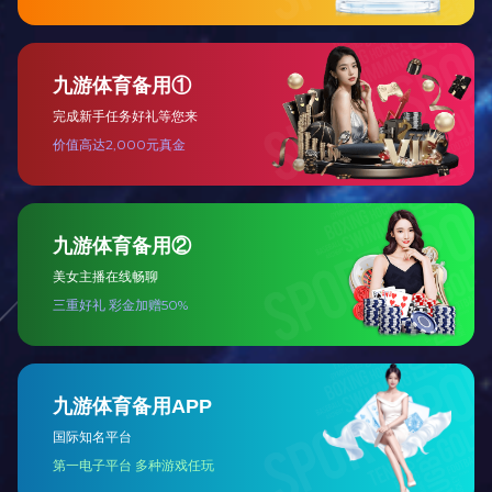
送纸辊
增阻辊（止滑辊）
阅读更多
阅读更多
转向辊
丁晴胶辊-菱形槽
阅读更多
阅读更多