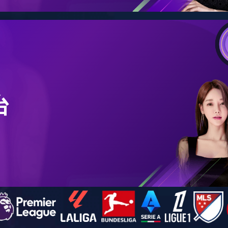
PVC膜专用液体硅胶辊
（总部）开云球赛_开云球赛中国有
定制电话：0769-88878801、0769-88
邮 箱：juoshi@juoshi.com 、 2209
（分公司）常熟卓世橡胶制品有限公
定制电话：0512-52421153、0512-524
邮 箱：2463045418@qq.com
获取报价>>