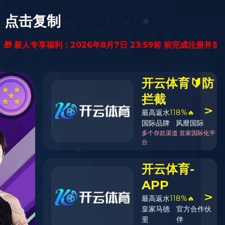
云球赛中国有限公司
开云球赛中国有限公司