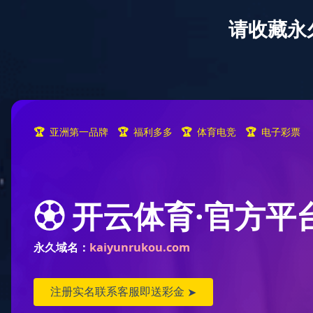
首页
开云球赛