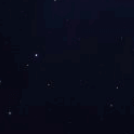
抖音号
公众号
版权所有：开云
开云·体育
|
开云·体育 （kaiyun）官方网站_kaiyun sport
|
华
乐鱼(中国)官方
|
乐鱼手机版app
|
九游在线登录官网
|
开云足