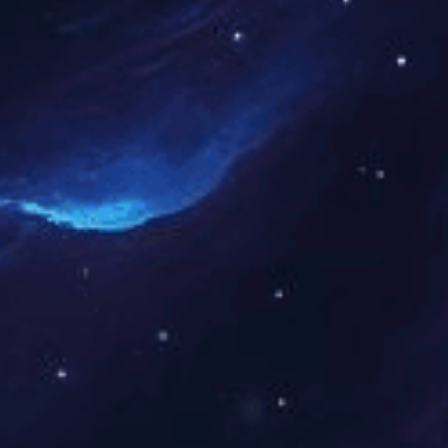
相关产品
PET膜专用液体硅胶辊
阅读更多