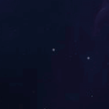
开云球赛_开云球赛中国有
关于卓世
限公司
公司简介
硅胶辊系列
企业文化
合成橡胶系列
聚氨酯辊系列
其他产品
产品视频