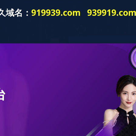
_开云球赛中国有限公司
解决方案
开云球赛_开
新闻中心
开云球赛_