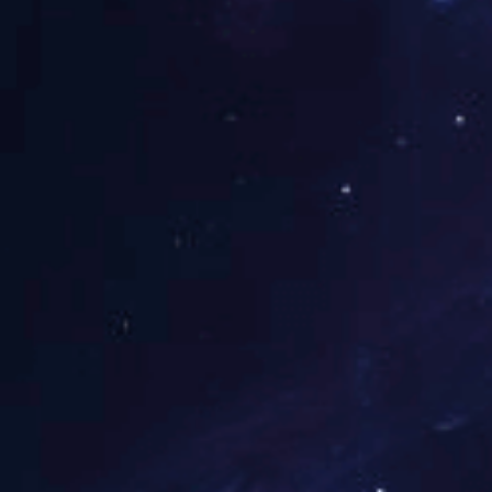
产品定制流程