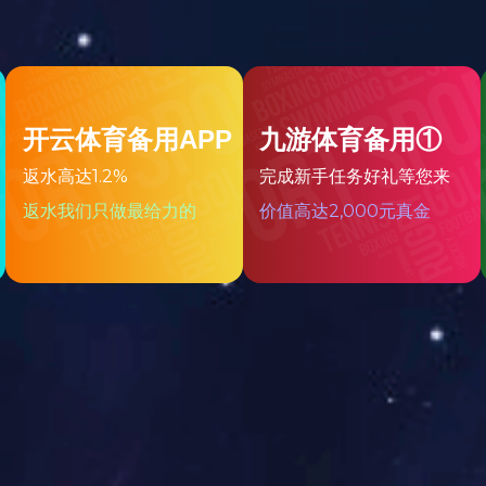
之效果，薄膜哑度均匀
气（床垫/水池/泳圈）、圣诞树、灯箱广告布、装饰天花板…