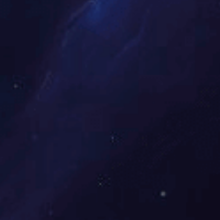
无接缝液体硅胶
PE\EVA\CPE膜专用液
阅读更多
阅读更多