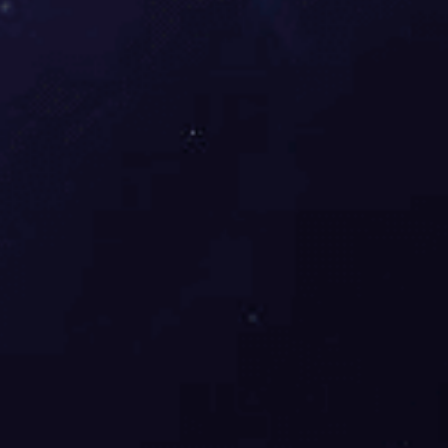
体硅胶辊
高性能黑色液体硅胶辊
阅读更多