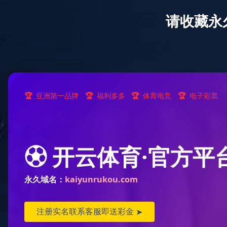
首页
开云球赛
首页
/
新闻中心
/ 如何判断电晕辊是否需要更换？