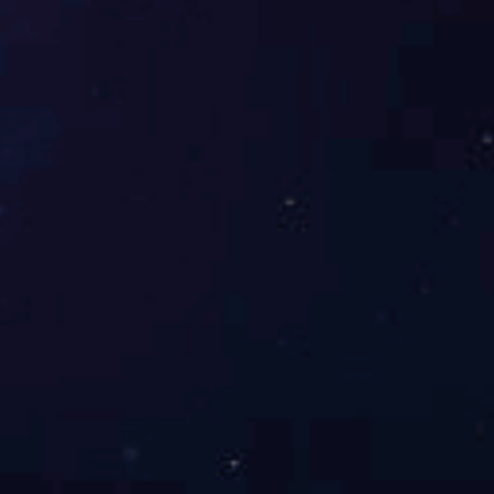
“上海展会”欢迎您的到来！
查看详情 »
新闻动态
快速链接
公司新闻
首页
行业动态
解决方案小贴士