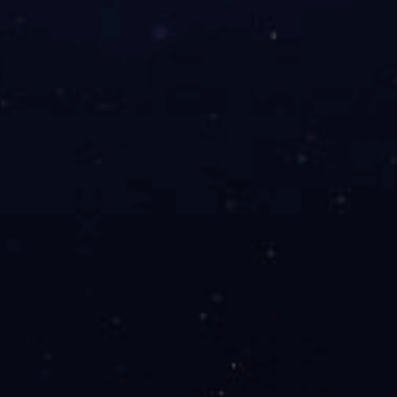
地 址：广东省东莞市高埗镇保安围工业
区(总公司)
联系人：费月兰、陆艳召
电 话：0512-52421153（分公司）
传 真：0512-52421109（分公司）
邮 箱：2463045418@qq.com（分公司）
地 址：江苏省常熟市尚湖镇练塘工业区
(分公司)
术支持：
墨兰网络