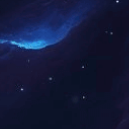
【展会预告】卓世橡胶邀你参加2024年第十七届国