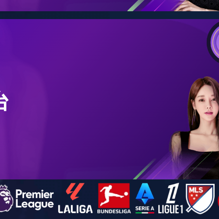
如何判断电晕辊是否需要更换
zhuoshi
9 12 月, 2023
10:17 上午
，会影响电晕放电的效果和稳定性，从而影响处理效果。
或其他故障导致的，这会影响处理效果。
由于电极磨损或其他故障导致的，这会影响产品质量。
，可能会影响处理效果，需要更换。
迹象，具体情况需要根据实际情况进行判断。如果怀疑电晕辊需