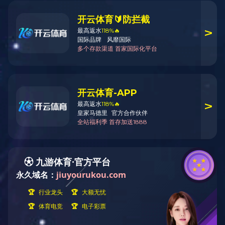
电镀辊
（总部）开云球赛_开云球赛中国有限公司
定制电话：0769-88878801、0769-88878802、0769-
88878803
邮 箱：juoshi@juoshi.com 、 2209698441@qq.com
（分公司）常熟卓世橡胶制品有限公司
定制电话：0512-52421153、0512-52421135、0512-
52421195 、0512-52421196