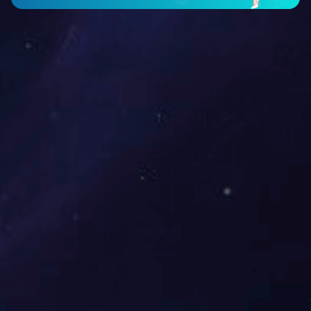
开云球赛_开云球赛中
关于卓世
国有限公司
公司简介
硅胶辊系列
企业文化
合成橡胶系列
聚氨酯辊系列
其他产品
产品视频
新闻动态
快速链接
公司新闻
首页