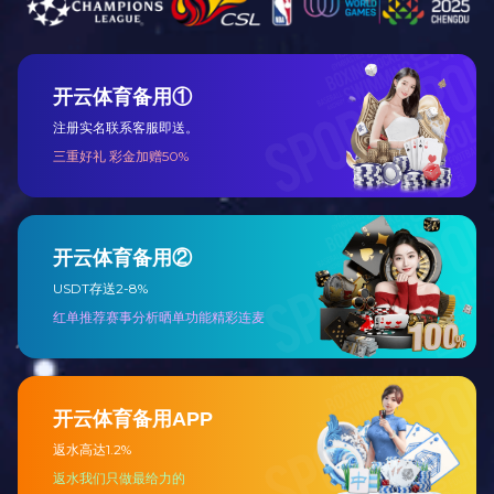
产品实拍
产品定制流程
相关产品