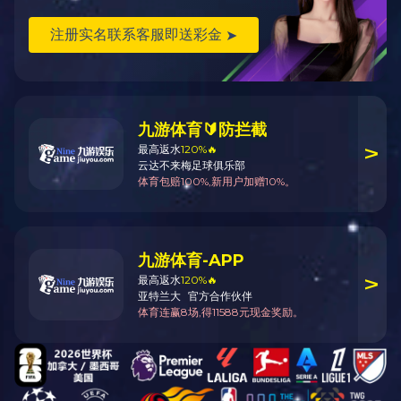
邮 箱：2463045418@qq.com
获取报价>>
产品描述
电镀辊
表面电镀处理，可抛光亮面效果。用于各行业设备
中。
产品信息