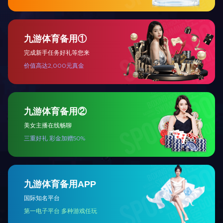
抖音号
公众号
视频号
开云球赛_开云球赛中国有限公司
联系人：张小玉、王文燕
电 话：0769-88878803（总公司）
传 真：0769-88878803（总公司）
邮 箱：juoshi@juoshi.com （总公司）
地 址：广东省东莞市高埗镇保安围工业区(总公司)
联系人：费月兰、陆艳召
电 话：0512-52421153（分公司）
传 真：0512-52421109（分公司）
邮 箱：2463045418@qq.com（分公司）
地 址：江苏省常熟市尚湖镇练塘工业区 (分公司)