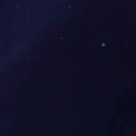
阅读更多
开云球赛_开云球赛中
关于卓世
国有限公司
公司简介
硅胶辊系列
企业文化
合成橡胶系列
聚氨酯辊系列
其他产品
产品视频
新闻动态
快速链接