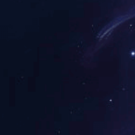
产品定制流程
相关产品