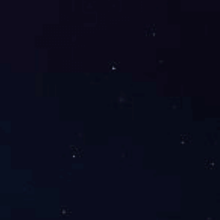
开云球赛_开云球赛中国有限公司
联系人：张小玉、王文燕
电 话：0769-88878803（总公司）
传 真：0769-88878803（总公司）
邮 箱：juoshi@juoshi.com （总公司）
地 址：广东省东莞市高埗镇保安围工业
区(总公司)
联系人：费月兰、陆艳召
电 话：0512-52421153（分公司）
传 真：0512-52421109（分公司）
邮 箱：2463045418@qq.com（分公司）
地 址：江苏省常熟市尚湖镇练塘工业区
(分公司)