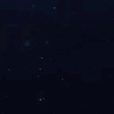
视频号
球赛_开云球赛中国有限公司 备案号：
粤ICP备05016054号
技
体会官方版网站登录入口_华体会（中国）
|
九游娱乐（JIUYOU）
球登录_开云体育登录（中国）
|