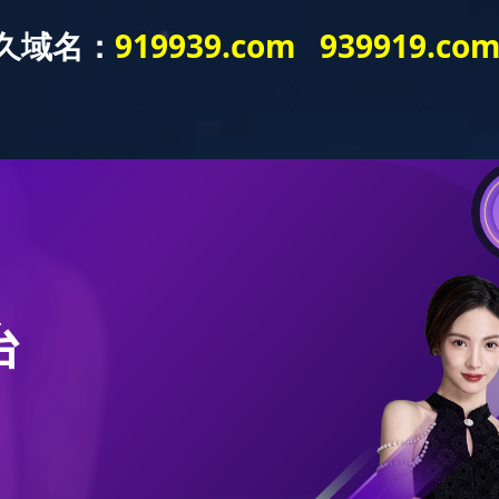
_开云球赛中国有限公司
解决方案
开云球赛_开
新闻中心
开云球赛_