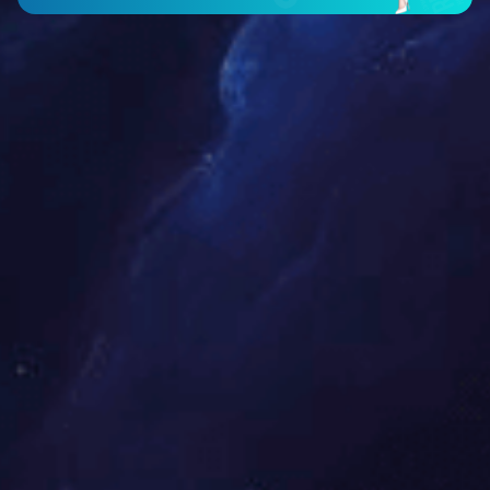
胶合板涂布辊
砂光辊（花辊、接触
辊）
阅读更多
阅读更多
增阻辊（止滑辊）
丁晴胶辊-人字槽
阅读更多
阅读更多