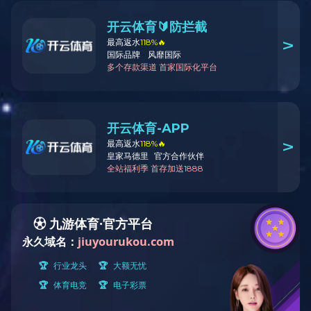
转向辊
（总部）开云球赛_开云球赛中国有限公司
定制电话：0769-88878801、0769-88878802、0769-
88878803
邮 箱：juoshi@juoshi.com 、 2209698441@qq.com
（分公司）常熟卓世橡胶制品有限公司
定制电话：0512-52421153、0512-52421135、0512-
52421195 、0512-52421196
邮 箱：2463045418@qq.com