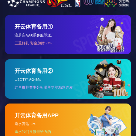
静电性和吸放湿性、抗缠绕性、耐油性，而且还
要有稳定而均匀的硬度、适纺性能要强、抗臭
氧、耐老化等特点。
适用于印刷、印染、造纸、包装、冶金、塑料加
工设备及其它接触油及脂肪烃类溶剂的工作环
境。
作用
改变产品方向稳定后续加工，一般用于钢卷板生
产线上的重要位置可缓减钢卷冲击振动与适当扭
转调整方向。
产品信息
产品实拍