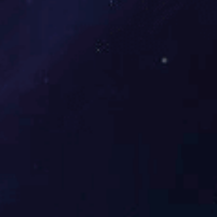
开云球赛_开云球赛中
关于卓世
国有限公司
公司简介
硅胶辊系列
企业文化
合成橡胶系列
聚氨酯辊系列
其他产品
产品视频
新闻动态
快速链接
公司新闻
首页
行业动态
解决方案小贴士